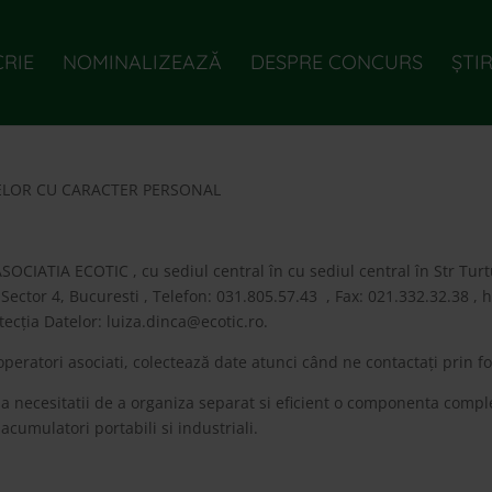
CRIE
NOMINALIZEAZĂ
DESPRE CONCURS
ȘTIR
TELOR CU CARACTER PERSONAL
OCIATIA ECOTIC , cu sediul central în cu sediul central în Str Turtu
 Sector 4, Bucuresti , Telefon: 031.805.57.43 , Fax: 021.332.32.38 , 
tecția Datelor:
luiza.dinca@ecotic.ro
.
operatori asociati, colectează date atunci când ne contactați prin f
ma necesitatii de a organiza separat si eficient o componenta compl
 acumulatori portabili si industriali.