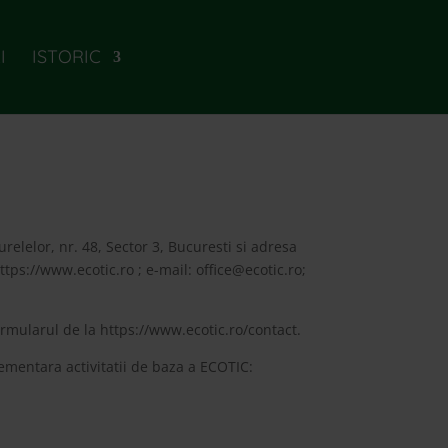
I
ISTORIC
relelor, nr. 48, Sector 3, Bucuresti si adresa
https://www.ecotic.ro ; e-mail:
office@ecotic.ro
;
ormularul de la https://www.ecotic.ro/contact.
ementara activitatii de baza a ECOTIC: