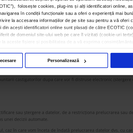
C”), folosește cookies, plug-ins și alți identificatori online, a
nu fac obiectul unui unui proces decizional automatizat incluzând c
navigarea în condiții funcționale sau a oferi o experiență mai bun
rivire la accesarea informațiilor de pe site sau pentru a vă oferi c
ele dvs. pentru acest concurs, va rugam sa consultati
Regulamentu
 din acești identificatori online sunt plasați de către ECOTIC (coo
erit de domeniul site-ului web pe care îl vizitați (cookie-uri terțe)
e la aceste fișiere și posibilitatea de a vă exprima consimțământu
al
ti, țări terțe sau organizații internaționale.
necesare
Personalizează
tate prin acest formular
ntarii castigatorilor dupa care vor fi distruse electronic (stergere 
tificare sau ștergere a datelor, de a restricționa prelucrarea sau de
us unei decizii automate.
 caz în care vom înceta de îndată prelucrarea datelor dvs. cu cara