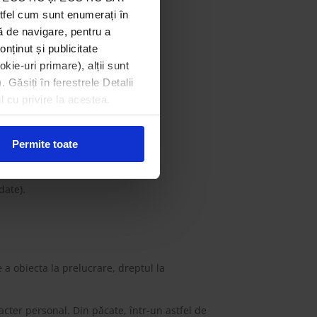
stfel cum sunt enumerați în
rearea de profiluri.
ă de navigare, pentru a
onținut și publicitate
l
.
kie-uri primare), alții sunt
. Găsiți în ferestrele Detalii
l cu privire la acestea.
Permite toate
date).
 a obiecta la prelucrare, dreptul la
cter personal. Din păcate, într-un astfel de