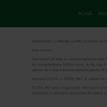
ACASĂ
ÎNS
INFORMARE CU PRIVIRE LA PRELUCRAREA DA
Cine suntem
Operatorul de date cu caracter personal este AS
de corespondenta: Splaiul Unirii, Nr 86, etaj 4,
adresa de e-mail a Responsabilului pentru Pro
Asociatia ECOTIC si ECOTIC BAT, in calitate de 
ECOTIC BAT este o organizatie infiintata in ur
colectarea si reciclarea deseurilor de baterii si