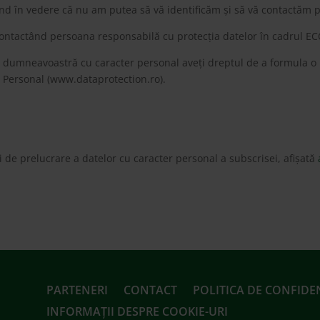
ând în vedere că nu am putea să vă identificăm și să vă contactăm 
 contactând persoana responsabilă cu protecția datelor în cadrul E
r dumneavoastră cu caracter personal aveți dreptul de a formula o 
r Personal (www.dataprotection.ro).
 și de prelucrare a datelor cu caracter personal a subscrisei, afișată
PARTENERI
CONTACT
POLITICA DE CONFIDE
INFORMAȚII DESPRE COOKIE-URI