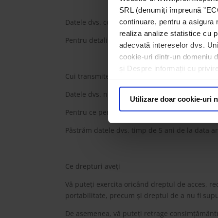
SRL (denumiți împreună ”ECOTI
Datele dvs. colectate prin prezentul formular 
continuare, pentru a asigura 
realiza analize statistice cu p
Pentru detalii cu privire la cum prelucram dat
adecvată intereselor dvs. Unii
cookie-uri dintr-un domeniu dif
și Despre informații cu privir
Cui transmitem datele dvs. cu caracter person
Datele dvs. nu sunt transferate către alte entita
Utilizare doar cookie-uri 
Pentru ce perioadă prelucrăm datele dvs. colec
Păstrăm datele dvs. timp de 5 ani de la data anu
Ce drepturi aveți
Vă puteți exercita oricând dreptul de acces, rec
portabilitate, precum și dreptul de a nu fi sup
De asemenea, vă puteți retrage consimțământul,