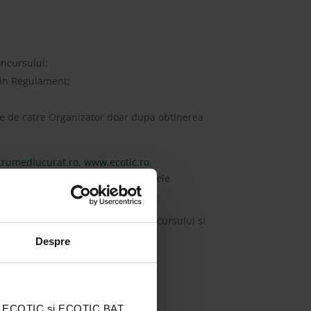
oncursului;
e in Regulament;
ate de catre Organizator doar dupa obtinerea
rumediucurat.ro
,
www.ecotic.ro
,
oncursului fiind publicate proiectele
pentru promovarea rezultatelor Concursului si
Despre
ația ECOTIC și ECOTIC BAT