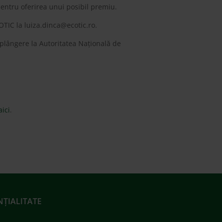
pentru oferirea unui posibil premiu.
COTIC la
luiza.dinca@ecotic.ro
.
plângere la Autoritatea Națională de
aici
.
NȚIALITATE