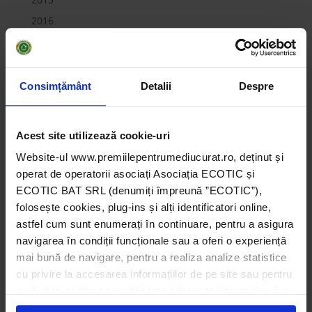
2016
2017
2018
2019
Consimțământ
Detalii
Despre
Companii
Instituții de învățământ
Acest site utilizează cookie-uri
Instituții publice
Website-ul www.premiilepentrumediucurat.ro, deținut și
Marele Premiu pentru Companii 2014
operat de operatorii asociați Asociația ECOTIC și
Marele Premiu pentru Companii 2015
ECOTIC BAT SRL (denumiți împreună ”ECOTIC”),
folosește cookies, plug-ins și alți identificatori online,
Marele Premiu pentru Companii 2016
astfel cum sunt enumerați în continuare, pentru a asigura
Marele Premiu pentru Companii 2017
navigarea în condiții funcționale sau a oferi o experiență
Marele Premiu pentru Companii 2018
mai bună de navigare, pentru a realiza analize statistice
Marele Premiu pentru Companii 2019
cu privire la accesarea informațiilor de pe site sau pentru
a vă oferi conținut și publicitate adecvată intereselor dvs.
Marele Premiu pentru Instituții de Învățământ 2014
Unii din acești identificatori online sunt plasați de către