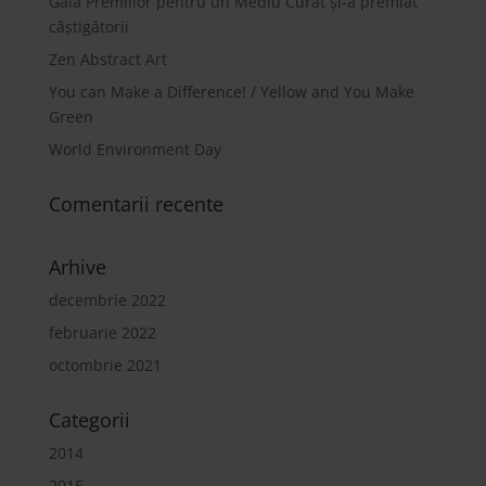
Gala Premiilor pentru un Mediu Curat și-a premiat
câștigătorii
Zen Abstract Art
You can Make a Difference! / Yellow and You Make
Green
World Environment Day
Comentarii recente
Arhive
decembrie 2022
februarie 2022
octombrie 2021
Categorii
2014
2015