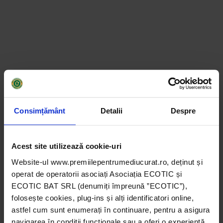
Câștigătorii Galei
Pentru Un Mediu
Curat Ediția a XII-a
sunt:
Consimțământ
Detalii
Despre
Categoria Instituții Publice
–
Inspectoratul Școlar Județean Suceava
Acest site utilizează cookie-uri
Categoria Instituții de Învățământ –
Liceul Tehnologic Bîlteni, Structura
Website-ul www.premiilepentrumediucurat.ro, deținut și
Școala Gimnazială Nr. 1 Peșteana – Jiu ,
operat de operatorii asociați Asociația ECOTIC și
Comuna Bîlteni, jud. Gorj
ECOTIC BAT SRL (denumiți împreună ”ECOTIC”),
folosește cookies, plug-ins și alți identificatori online,
Categoria ONG
– Fundația Conservation
astfel cum sunt enumerați în continuare, pentru a asigura
Carpathia
navigarea în condiții funcționale sau a oferi o experiență