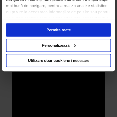
Categoria companii –
Salubris S.A. Iași
mai bună de navigare, pentru a realiza analize statistice
cu privire la accesarea informațiilor de pe site sau pentru
Premiul Special 2020
– Direcției Generale
a vă oferi conținut și publicitate adecvată intereselor dvs.
de asistență socială și protecția copilului
Unii din acești identificatori online sunt plasați de către
Sector 6
Permite toate
ECOTIC (cookie-uri primare), alții sunt cookie-uri dintr-un
domeniu diferit de domeniul site-ului web pe care îl
vizitați (cookie-uri terțe). Găsiți în ferestrele Detalii și
Personalizează
Despre informații cu privire la aceste fișiere și
posibilitatea de a vă exprima consimțământul cu privire la
Utilizare doar cookie-uri necesare
acestea.