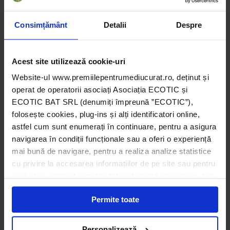
pentru Instituții Publice 2015
citește mai mult
Consimțământ
Detalii
Despre
Acest site utilizează cookie-uri
Marele
Website-ul www.premiilepentrumediucurat.ro, deținut și
Premiu
operat de operatorii asociați Asociația ECOTIC și
pentru ONG:
ECOTIC BAT SRL (denumiți împreună ”ECOTIC”),
Asociația
folosește cookies, plug-ins și alți identificatori online,
Greenitiative
astfel cum sunt enumerați în continuare, pentru a asigura
Platforma
navigarea în condiții funcționale sau a oferi o experiență
Școli verzi –
mai bună de navigare, pentru a realiza analize statistice
Advocacy, eco
cu privire la accesarea informațiilor de pe site sau pentru
educație și
a vă oferi conținut și publicitate adecvată intereselor dvs.
susținere
Unii din acești identificatori online sunt plasați de către
Permite toate
ECOTIC (cookie-uri primare), alții sunt cookie-uri dintr-un
pentru școli
domeniu diferit de domeniul site-ului web pe care îl
sustenabile –
vizitați (cookie-uri terțe). Găsiți în ferestrele Detalii și
Personalizează