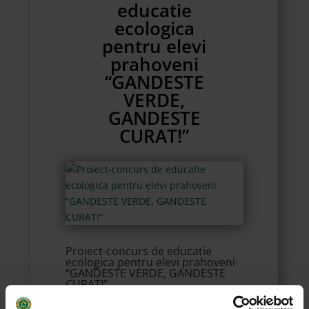
educatie
ecologica
pentru elevi
prahoveni
“GANDESTE
VERDE,
GANDESTE
CURAT!”
Proiect-concurs de educatie
ecologica pentru elevi prahoveni
“GANDESTE VERDE, GANDESTE
CURAT!”
2015
,
Instituții publice
,
Marele Premiu