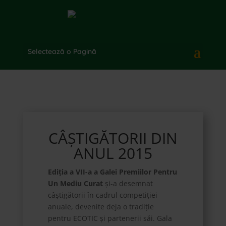
Selectează o Pagină
CÂȘTIGĂTORII DIN
ANUL 2015
Ediția a VII-a a Galei Premiilor Pentru
Un Mediu Curat
și-a desemnat
câștigătorii în cadrul competiției
anuale, devenite deja o tradiție
pentru ECOTIC și partenerii săi. Gala