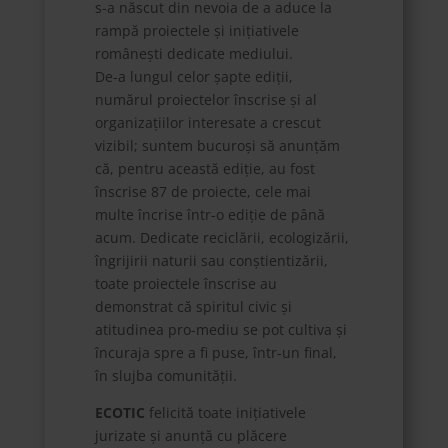
s-a născut din nevoia de a aduce la
rampă proiectele și inițiativele
românești dedicate mediului.
De-a lungul celor șapte ediții,
numărul proiectelor înscrise și al
organizațiilor interesate a crescut
vizibil; suntem bucuroși să anunțăm
că, pentru această ediție, au fost
înscrise 87 de proiecte, cele mai
multe încrise într-o ediție de până
acum. Dedicate reciclării, ecologizării,
îngrijirii naturii sau conștientizării,
toate proiectele înscrise au
demonstrat că spiritul civic și
atitudinea pro-mediu se pot cultiva și
încuraja spre a fi puse, într-un final,
în slujba comunității.
ECOTIC
felicită toate inițiativele
jurizate și anunță cu plăcere