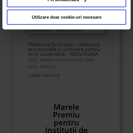
MOGOSOAIA
Despre informații cu privire la aceste fișiere și
posibilitatea de a vă exprima consimțământul cu privire la
Utilizare doar cookie-uri necesare
acestea.
Platforma Școli verzi – Advocacy,
eco educație și susținere pentru
școli sustenabile – MOGOSOAIA
2015
,
Marele Premiu pentru ONG
2015
,
ONG-uri
citește mai mult
Marele
Premiu
pentru
Instituții de