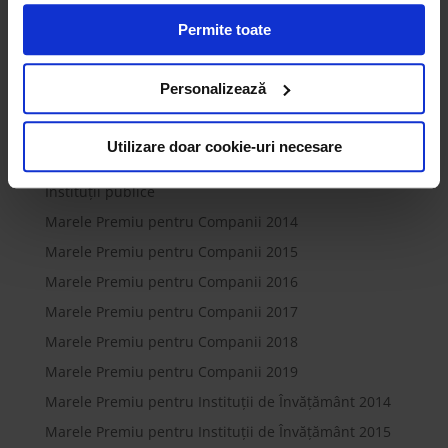
Unii din acești identificatori online sunt plasați de către
2016
Permite toate
ECOTIC (cookie-uri primare), alții sunt cookie-uri dintr-un
2017
domeniu diferit de domeniul site-ului web pe care îl
2018
vizitați (cookie-uri terțe). Găsiți în ferestrele Detalii și
Personalizează
2019
Despre informații cu privire la aceste fișiere și
posibilitatea de a vă exprima consimțământul cu privire la
Companii
Utilizare doar cookie-uri necesare
acestea.
Instituții de învățământ
Instituții publice
Marele Premiu pentru Companii 2014
Marele Premiu pentru Companii 2015
Marele Premiu pentru Companii 2016
Marele Premiu pentru Companii 2017
Marele Premiu pentru Companii 2018
Marele Premiu pentru Companii 2019
Marele Premiu pentru Instituții de Învățământ 2014
Marele Premiu pentru Instituții de Învățământ 2015