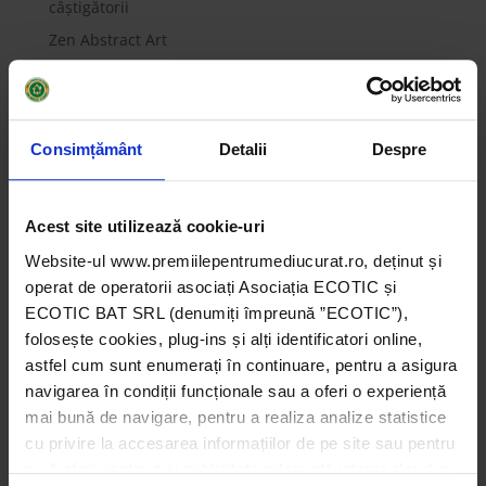
câștigătorii
Zen Abstract Art
You can Make a Difference! / Yellow and You Make
Green
World Environment Day
Consimțământ
Detalii
Despre
Comentarii recente
Acest site utilizează cookie-uri
Arhive
Website-ul www.premiilepentrumediucurat.ro, deținut și
decembrie 2022
operat de operatorii asociați Asociația ECOTIC și
februarie 2022
ECOTIC BAT SRL (denumiți împreună ”ECOTIC”),
folosește cookies, plug-ins și alți identificatori online,
octombrie 2021
astfel cum sunt enumerați în continuare, pentru a asigura
navigarea în condiții funcționale sau a oferi o experiență
Categorii
mai bună de navigare, pentru a realiza analize statistice
2014
cu privire la accesarea informațiilor de pe site sau pentru
2015
a vă oferi conținut și publicitate adecvată intereselor dvs.