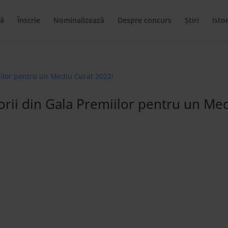
ă
Înscrie
Nominalizează
Despre concurs
Știri
Istor
orii din Gala Premiilor pentru un Me