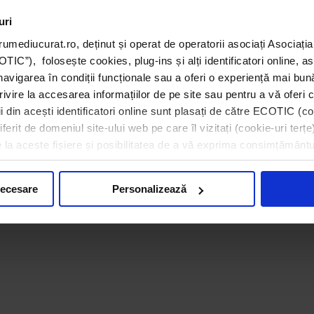
uri
umediucurat.ro, deținut și operat de operatorii asociați Asoci
C”), folosește cookies, plug-ins și alți identificatori online, a
navigarea în condiții funcționale sau a oferi o experiență mai bun
rivire la accesarea informațiilor de pe site sau pentru a vă oferi c
 din acești identificatori online sunt plasați de către ECOTIC (coo
erit de domeniul site-ului web pe care îl vizitați (cookie-uri terțe)
e la aceste fișiere și posibilitatea de a vă exprima consimțământu
necesare
Personalizează