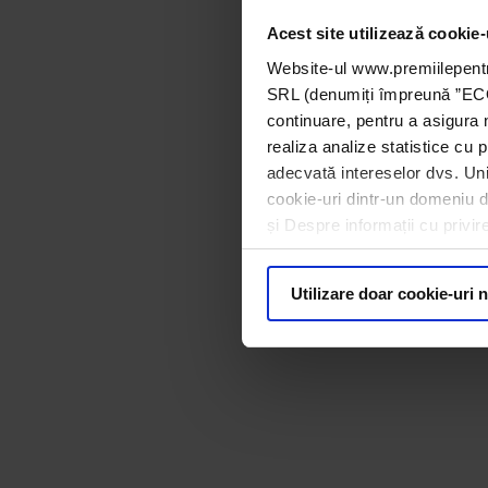
Acest site utilizează cookie-
Website-ul www.premiilepentr
SRL (denumiți împreună ”ECOTI
continuare, pentru a asigura 
realiza analize statistice cu p
adecvată intereselor dvs. Unii
cookie-uri dintr-un domeniu dif
și Despre informații cu privir
Utilizare doar cookie-uri 