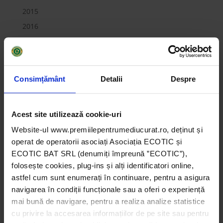
2015
2016
2017
2018
2019
Consimțământ
Detalii
Despre
Companii
Instituții de învățământ
Acest site utilizează cookie-uri
Instituții publice
Website-ul www.premiilepentrumediucurat.ro, deținut și
Marele Premiu pentru Companii 2014
operat de operatorii asociați Asociația ECOTIC și
Marele Premiu pentru Companii 2015
ECOTIC BAT SRL (denumiți împreună ”ECOTIC”),
Marele Premiu pentru Companii 2016
folosește cookies, plug-ins și alți identificatori online,
Marele Premiu pentru Companii 2017
astfel cum sunt enumerați în continuare, pentru a asigura
navigarea în condiții funcționale sau a oferi o experiență
Marele Premiu pentru Companii 2018
mai bună de navigare, pentru a realiza analize statistice
Marele Premiu pentru Companii 2019
cu privire la accesarea informațiilor de pe site sau pentru
Marele Premiu pentru Instituții de Învățământ 2014