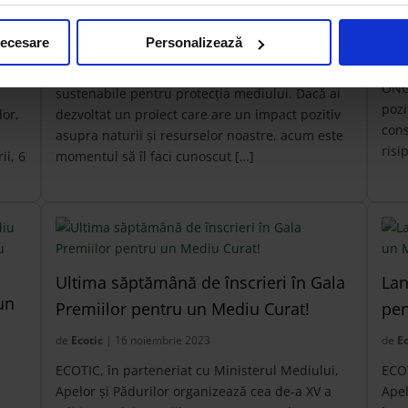
Medi
at
ECOTIC și Ministerul Mediului, Apelor și
part
u un
Pădurilor te invită să participi la a XVI-a ediție a
necesare
Personalizează
Pădu
Galei Premiilor pentru un Mediu Curat, o
loca
iei,
competiție care premiază inițiativele inovative și
ONG-
sustenabile pentru protecția mediului. Dacă ai
pozi
lor,
dezvoltat un proiect care are un impact pozitiv
cons
asupra naturii și resurselor noastre, acum este
risi
ii, 6
momentul să îl faci cunoscut […]
Ultima săptămână de înscrieri în Gala
Lan
un
Premiilor pentru un Mediu Curat!
pen
de
Ecotic
| 16 noiembrie 2023
de
Ec
ECOTIC, în parteneriat cu Ministerul Mediului,
ECOT
Apelor și Pădurilor organizează cea de-a XV a
Apel