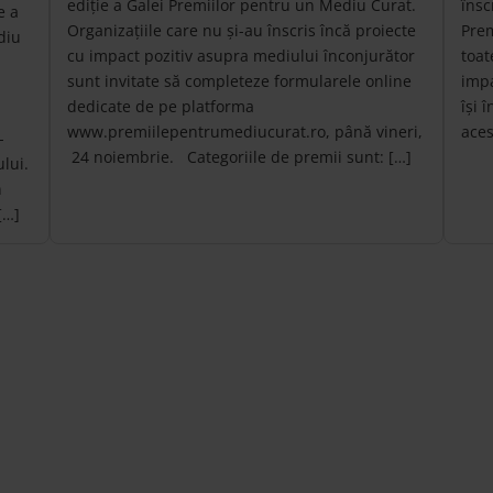
ediție a Galei Premiilor pentru un Mediu Curat.
însc
e a
Organizațiile care nu și-au înscris încă proiecte
Prem
diu
cu impact pozitiv asupra mediului înconjurător
toat
sunt invitate să completeze formularele online
impa
dedicate de pe platforma
își 
www.premiilepentrumediucurat.ro, până vineri,
aces
-
24 noiembrie. Categoriile de premii sunt: […]
lui.
n
[…]