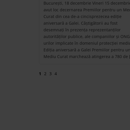
București, 18 decembrie Vineri 15 decembri
avut loc decernarea Premiilor pentru un Me
Curat din cea de-a cincisprezecea ediție
aniversară a Galei. Câștigătorii au fost
desemnați în prezența reprezentanților
autorităților publice, ale companiilor și ONG
urilor implicate în domeniul protecției mediu
Ediția aniversară a Galei Premiilor pentru u
Mediu Curat marchează atingerea a 780 de 
1
2
3
4