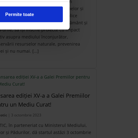
u Curat. Organizatorul, ECOTIC, în
eneriat cu Ministerul Mediului, Apelor și
Permite toate
rilor, încurajează autoritățile publice
le, companiile, instituțiile de învățământ și
urile, să își înscrie proiecte cu impact
tiv asupra mediului înconjurător,
ervării resurselor naturale, prevenirea
pei și nu numai. […]
sarea ediției XV-a a Galei Premiilor
tru un Mediu Curat!
otic
| 3 octombrie 2023
IC, în parteneriat cu Ministerul Mediului,
or și Pădurilor, dă startul astăzi 3 octombrie