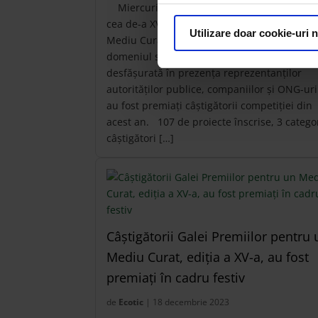
Miercuri, 11 decembrie, ECOTIC a organiz
cea de-a XVI-a ediție a Galei Premiilor pentr
Utilizare doar cookie-uri 
Mediu Curat, un eveniment de referință în
domeniul sustenabilității. În cadrul ceremon
desfășurată în prezența reprezentanților
autorităților publice, companiilor și ONG-uri
au fost premiați câștigătorii competiției din
acest an. 107 de proiecte înscrise, 3 categor
câștigători […]
Câștigătorii Galei Premiilor pentru 
Mediu Curat, ediția a XV-a, au fost
premiați în cadru festiv
de
Ecotic
| 18 decembrie 2023