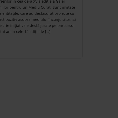
rierilor în cea de-a XV a ediție a Galei
iilor pentru un Mediu Curat. Sunt invitate
e entitățile, care au desfășurat proiecte cu
ct pozitiv asupra mediului înconjurător, să
înscrie inițiativele desfășurate pe parcursul
tui an.În cele 14 ediții de […]