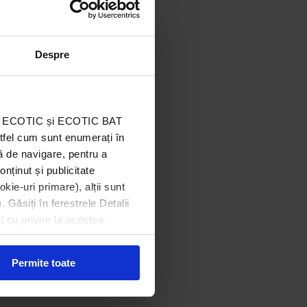
Despre
ația ECOTIC și ECOTIC BAT
stfel cum sunt enumerați în
ă de navigare, pentru a
onținut și publicitate
kie-uri primare), alții sunt
ta nr. 11, Braila
. Găsiți în ferestrele Detalii
l cu privire la acestea.
Permite toate