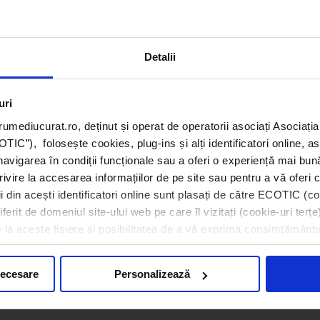
Detalii
uri
ri
umediucurat.ro, deținut și operat de operatorii asociați Asoci
C”), folosește cookies, plug-ins și alți identificatori online, a
navigarea în condiții funcționale sau a oferi o experiență mai bun
rivire la accesarea informațiilor de pe site sau pentru a vă oferi c
 din acești identificatori online sunt plasați de către ECOTIC (coo
ntru Instituții de Învățământ: Gradini
erit de domeniul site-ului web pe care îl vizitați (cookie-uri terțe)
e la aceste fișiere și posibilitatea de a vă exprima consimțământu
necesare
Personalizează