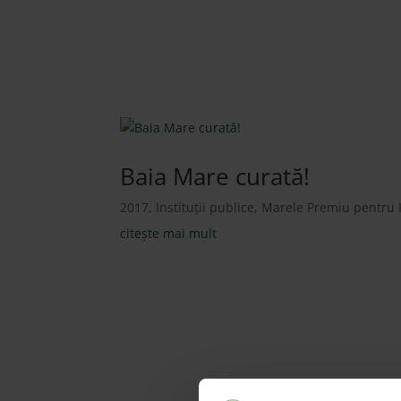
Marele Premiu 
Baia Mare curată!
2017
,
Instituții publice
,
Marele Premiu pentru I
citește mai mult
Marele Premiu pent