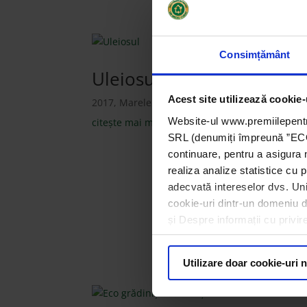
Consimțământ
Uleiosul
Acest site utilizează cookie-
2017
,
Marele Premiu pentru ONG 2017
,
ONG-u
Website-ul www.premiilepentr
citește mai mult
SRL (denumiți împreună ”ECOTI
continuare, pentru a asigura 
realiza analize statistice cu p
adecvată intereselor dvs. Unii
Marele Premiu pe
cookie-uri dintr-un domeniu dif
și Despre informații cu privir
Utilizare doar cookie-uri 