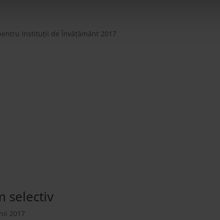
entru Instituții de Învățământ 2017
Premiu pentru Companii: Salubritate
 selectiv
ii 2017