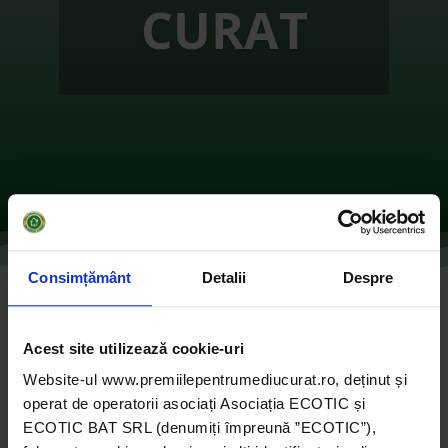
CURAT
Consimțământ
Detalii
Despre
Baia Mare curată!
de
Ecotic
|
oct. 12, 2021
|
2017
,
Instituții publice
,
Acest site utilizează cookie-uri
Marele Premiu pentru Instituții Publice 2017
|
0
Website-ul www.premiilepentrumediucurat.ro, deținut și
comentarii
operat de operatorii asociați Asociația ECOTIC și
ECOTIC BAT SRL (denumiți împreună ”ECOTIC”),