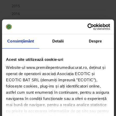
2015
2016
2017
2018
2019
Consimțământ
Detalii
Despre
Companii
Instituții de învățământ
Acest site utilizează cookie-uri
Instituții publice
Website-ul www.premiilepentrumediucurat.ro, deținut și
Marele Premiu pentru Companii 2014
operat de operatorii asociați Asociația ECOTIC și
Marele Premiu pentru Companii 2015
ECOTIC BAT SRL (denumiți împreună ”ECOTIC”),
Marele Premiu pentru Companii 2016
folosește cookies, plug-ins și alți identificatori online,
Marele Premiu pentru Companii 2017
astfel cum sunt enumerați în continuare, pentru a asigura
navigarea în condiții funcționale sau a oferi o experiență
Marele Premiu pentru Companii 2018
mai bună de navigare, pentru a realiza analize statistice
Marele Premiu pentru Companii 2019
cu privire la accesarea informațiilor de pe site sau pentru
Marele Premiu pentru Instituții de Învățământ 2014