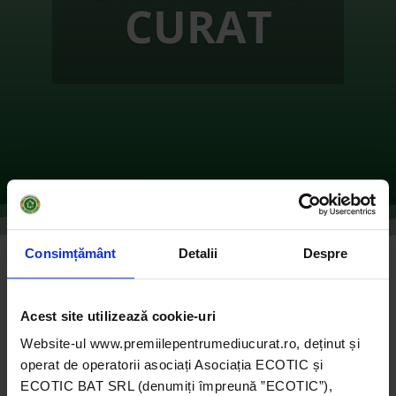
CURAT
Consimțământ
Detalii
Despre
MILIOANE DE CAPACE – MILIOANE DE
ZÂMBETE!
Acest site utilizează cookie-uri
de
Ecotic
|
oct. 12, 2021
|
2018
,
Instituții publice
,
Marele Premiu pentru Instituții Publice 2018
|
0
Website-ul www.premiilepentrumediucurat.ro, deținut și
comentarii
operat de operatorii asociați Asociația ECOTIC și
ECOTIC BAT SRL (denumiți împreună ”ECOTIC”),