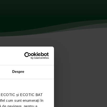
Despre
ația ECOTIC și ECOTIC BAT
stfel cum sunt enumerați în
ă de navigare, pentru a