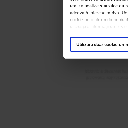
realiza analize statistice cu p
adecvată intereselor dvs. Unii
cookie-uri dintr-un domeniu dif
ECOTIC 
și Despre informații cu privir
Premi
Utilizare doar cookie-uri 
ECOTIC a decernat lun
persoane, reprezentanț