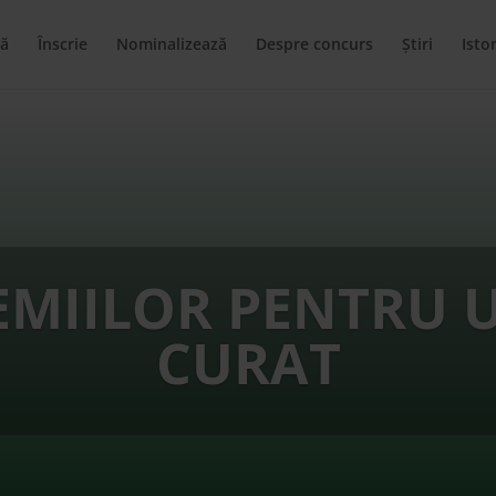
ă
Înscrie
Nominalizează
Despre concurs
Știri
Istor
EMIILOR PENTRU 
CURAT