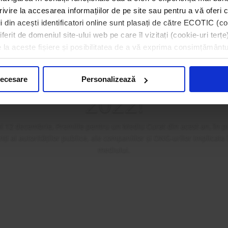
rivire la accesarea informațiilor de pe site sau pentru a vă oferi c
 din acești identificatori online sunt plasați de către ECOTIC (coo
erit de domeniul site-ului web pe care îl vizitați (cookie-uri terțe)
a premiat câștigătorii 
e la aceste fișiere și posibilitatea de a vă exprima consimțământu
ilor pentru un Mediu
necesare
Personalizează
2022!
i 12 decembrie, Premiile pentru un Mediu Curat din acest an, în p
i ai autorităților publice, ale companiilor și ONG-urilor implicate
mediului.
Mai mult