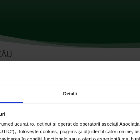
ACĂU
omentarii
Detalii
uri
umediucurat.ro, deținut și operat de operatorii asociați Asoci
C”), folosește cookies, plug-ins și alți identificatori online, a
navigarea în condiții funcționale sau a oferi o experiență mai bun