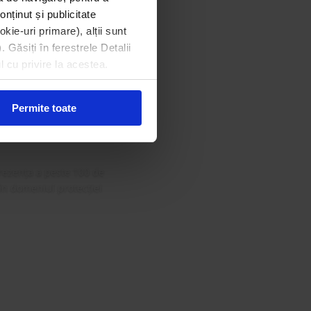
onținut și publicitate
kie-uri primare), alții sunt
. Găsiți în ferestrele Detalii
din Gala
l cu privire la acestea.
 Curat
Permite toate
rezența a peste 100 de
 în domeniul protecției