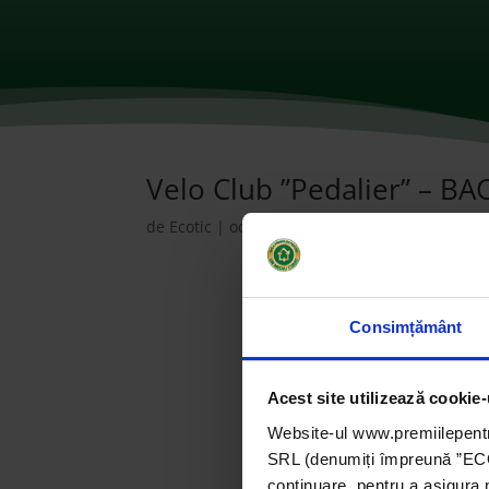
Velo Club ”Pedalier” – B
de
Ecotic
|
oct. 28, 2021
|
2016
,
ONG-uri
|
0 c
Consimțământ
Acest site utilizează cookie-
Website-ul www.premiilepentr
SRL (denumiți împreună ”ECOTI
continuare, pentru a asigura 