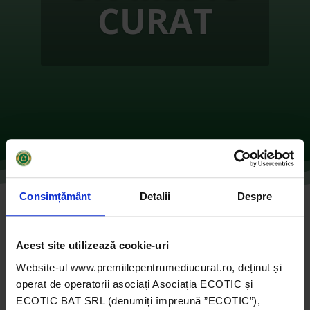
CURAT
Consimțământ
Detalii
Despre
Implicare pentru un viitor durabil / ”Verde
gândim, energie economisim!” –
BOTOȘANI
Acest site utilizează cookie-uri
de
Ecotic
|
oct. 26, 2021
|
2016
,
Instituții de
Website-ul www.premiilepentrumediucurat.ro, deținut și
învățământ
|
0 comentarii
operat de operatorii asociați Asociația ECOTIC și
ECOTIC BAT SRL (denumiți împreună ”ECOTIC”),