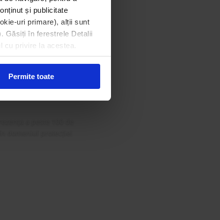
onținut și publicitate
kie-uri primare), alții sunt
. Găsiți în ferestrele Detalii
din Gala
l cu privire la acestea.
 Curat
Permite toate
rezența a peste 100 de
 în domeniul protecției