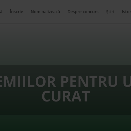
ă
Înscrie
Nominalizează
Despre concurs
Știri
Istor
EMIILOR PENTRU 
CURAT