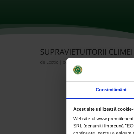
SUPRAVIETUITORII CLIMEI
de
Ecotic
|
oct. 28, 2021
|
2017
,
Instituții de 
Consimțământ
Acest site utilizează cookie-
Website-ul www.premiilepentr
SRL (denumiți împreună ”ECOTI
continuare, pentru a asigura 