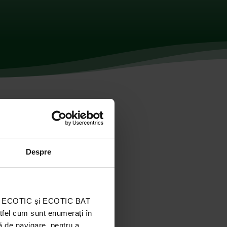
Despre
ația ECOTIC și ECOTIC BAT
stfel cum sunt enumerați în
ă de navigare, pentru a