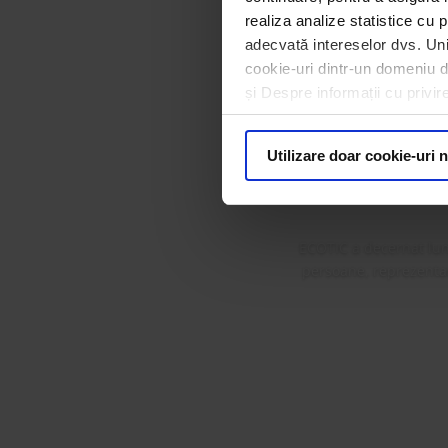
realiza analize statistice cu p
adecvată intereselor dvs. Unii
cookie-uri dintr-un domeniu dif
ECOTIC 
și Despre informații cu privir
Premi
Utilizare doar cookie-uri 
ECOTIC a decernat lun
persoane, reprezentanț