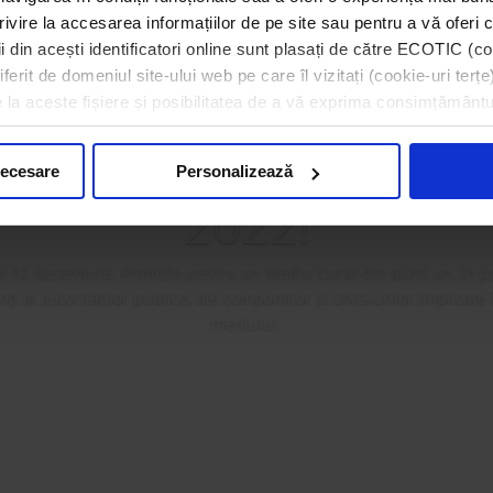
rivire la accesarea informațiilor de pe site sau pentru a vă oferi c
 din acești identificatori online sunt plasați de către ECOTIC (coo
erit de domeniul site-ului web pe care îl vizitați (cookie-uri terțe)
a premiat câștigătorii 
e la aceste fișiere și posibilitatea de a vă exprima consimțământu
ilor pentru un Mediu
necesare
Personalizează
2022!
i 12 decembrie, Premiile pentru un Mediu Curat din acest an, în p
i ai autorităților publice, ale companiilor și ONG-urilor implicate
mediului.
Mai mult