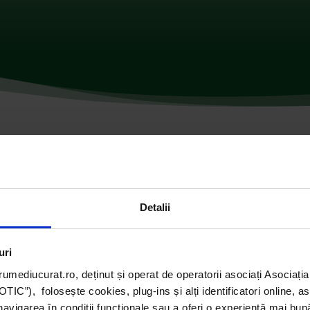
învățământ
|
0 comentarii
Detalii
uri
umediucurat.ro, deținut și operat de operatorii asociați Asoci
C”), folosește cookies, plug-ins și alți identificatori online, a
navigarea în condiții funcționale sau a oferi o experiență mai bun