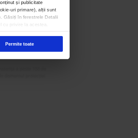
onținut și publicitate
kie-uri primare), alții sunt
. Găsiți în ferestrele Detalii
din Gala
l cu privire la acestea.
 Curat
Permite toate
rezența a peste 100 de
 în domeniul protecției