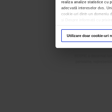
realiza analize statistice cu p
adecvată intereselor dvs. Unii
cookie-uri dintr-un domeniu dif
ECOTIC 
și Despre informații cu privir
Premi
Utilizare doar cookie-uri 
ECOTIC a decernat lun
persoane, reprezentanț