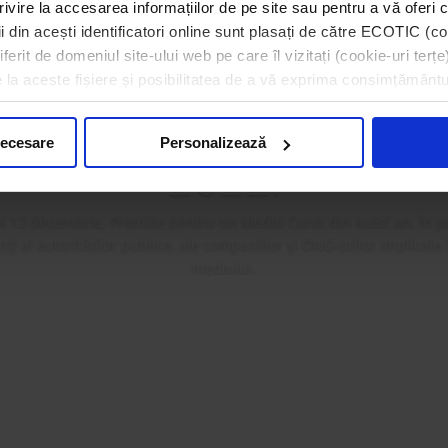
rivire la accesarea informațiilor de pe site sau pentru a vă oferi c
 din acești identificatori online sunt plasați de către ECOTIC (coo
erit de domeniul site-ului web pe care îl vizitați (cookie-uri terțe)
a premiat câștigătorii 
e la aceste fișiere și posibilitatea de a vă exprima consimțământu
ilor pentru un Mediu
necesare
Personalizează
2022!
i 12 decembrie, Premiile pentru un Mediu Curat din acest an, în p
i ai autorităților publice, ale companiilor și ONG-urilor implicate
mediului.
Mai mult