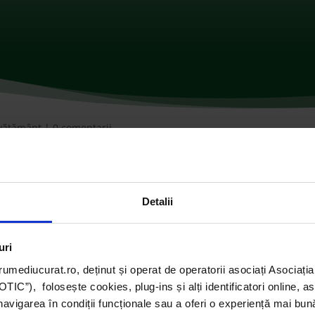
învățământ
|
0 comentarii
Detalii
uri
umediucurat.ro, deținut și operat de operatorii asociați Asoci
C”), folosește cookies, plug-ins și alți identificatori online, a
navigarea în condiții funcționale sau a oferi o experiență mai bun