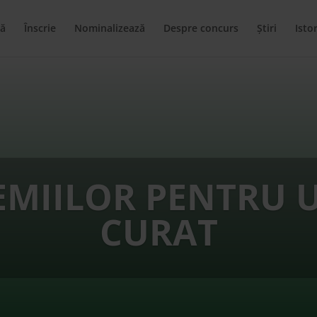
ă
Înscrie
Nominalizează
Despre concurs
Știri
Istor
EMIILOR PENTRU 
CURAT