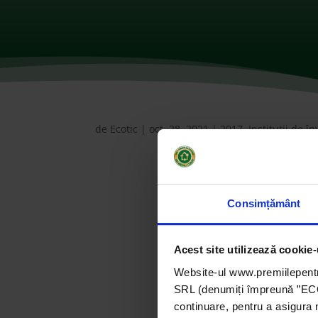
de
Ecotic
|
oct. 28, 2021
|
2017
,
Instituții de 
Consimțământ
Acest site utilizează cookie-
Website-ul www.premiilepentr
SRL (denumiți împreună ”ECOTI
continuare, pentru a asigura 