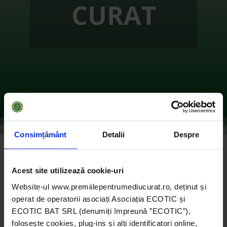
CURAT
Consimțământ
Detalii
Despre
ALEXANDRIA RECICLEAZĂ
Acest site utilizează cookie-uri
de
Ecotic
|
oct. 11, 2021
|
2019
,
Instituții publice
|
0
Website-ul www.premiilepentrumediucurat.ro, deținut și
comentarii
operat de operatorii asociați Asociația ECOTIC și
ECOTIC BAT SRL (denumiți împreună ”ECOTIC”),
folosește cookies, plug-ins și alți identificatori online,