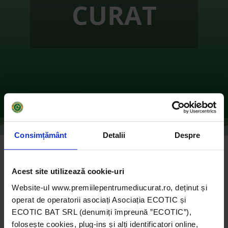
CURAT
Consimțământ
Detalii
Despre
ARATA CA-TI PASA! COLECTEAZA SELECTIV!
Acest site utilizează cookie-uri
de
Ecotic
|
oct. 11, 2021
|
2019
,
Instituții de
Website-ul www.premiilepentrumediucurat.ro, deținut și
învățământ
|
0 comentarii
operat de operatorii asociați Asociația ECOTIC și
ECOTIC BAT SRL (denumiți împreună ”ECOTIC”),
folosește cookies, plug-ins și alți identificatori online,