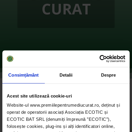
CURAT
Consimțământ
Detalii
Despre
Arii Protejate în Inimile Noastre – BIHOR
Acest site utilizează cookie-uri
de
Ecotic
|
oct. 26, 2021
|
Nesortate
|
0 comentarii
Website-ul www.premiilepentrumediucurat.ro, deținut și
operat de operatorii asociați Asociația ECOTIC și
ECOTIC BAT SRL (denumiți împreună ”ECOTIC”),
folosește cookies, plug-ins și alți identificatori online,