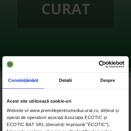
CURAT
Consimțământ
Detalii
Despre
„Aventură în natură” prin sport, terapie
pentru mediu și sănătate
Acest site utilizează cookie-uri
de
Ecotic
|
oct. 11, 2021
|
2019
,
Marele Premiu
Website-ul www.premiilepentrumediucurat.ro, deținut și
pentru ONG 2019
,
ONG-uri
|
0 comentarii
operat de operatorii asociați Asociația ECOTIC și
ECOTIC BAT SRL (denumiți împreună ”ECOTIC”),