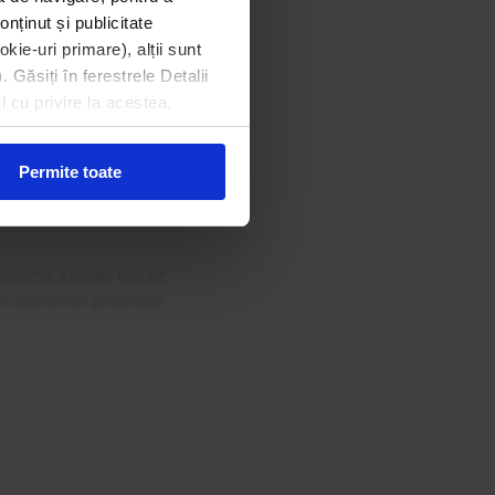
onținut și publicitate
kie-uri primare), alții sunt
. Găsiți în ferestrele Detalii
din Gala
l cu privire la acestea.
 Curat
Permite toate
rezența a peste 100 de
 în domeniul protecției