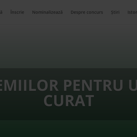
ă
Înscrie
Nominalizează
Despre concurs
Știri
Istor
EMIILOR PENTRU 
CURAT