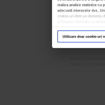
realiza analize statistice cu p
adecvată intereselor dvs. Unii
cookie-uri dintr-un domeniu dif
ECOTIC 
și Despre informații cu privir
Premi
Utilizare doar cookie-uri 
ECOTIC a decernat lun
persoane, reprezentanț