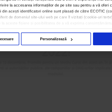
rivire la accesarea informațiilor de pe site sau pentru a vă oferi c
 din acești identificatori online sunt plasați de către ECOTIC (coo
erit de domeniul site-ului web pe care îl vizitați (cookie-uri terțe)
a premiat câștigătorii 
e la aceste fișiere și posibilitatea de a vă exprima consimțământu
ilor pentru un Mediu
necesare
Personalizează
2022!
i 12 decembrie, Premiile pentru un Mediu Curat din acest an, în p
i ai autorităților publice, ale companiilor și ONG-urilor implicate
mediului.
Mai mult