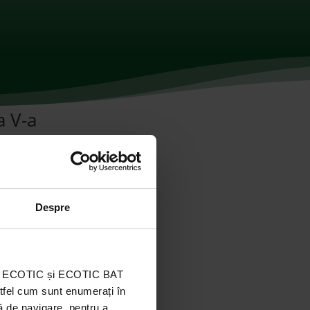
a V-a
Despre
ația ECOTIC și ECOTIC BAT
stfel cum sunt enumerați în
ă de navigare, pentru a