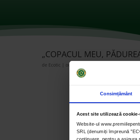
„COPACUL MEU, PĂDUREA NO
de
Ecotic
|
oct. 15, 2021
|
2017
,
Instituții de 
Consimțământ
Acest site utilizează cookie-
Website-ul www.premiilepentr
SRL (denumiți împreună ”ECOTI
continuare, pentru a asigura 