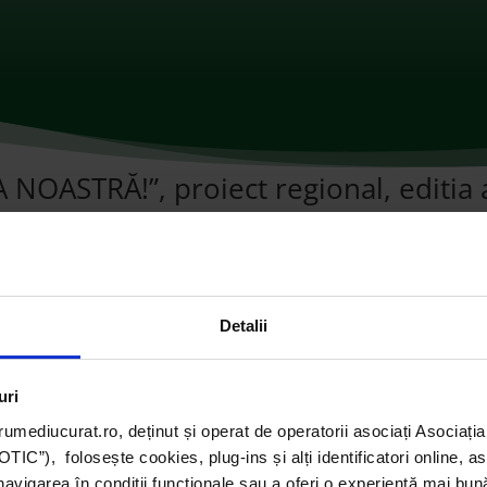
ASTRĂ!”, proiect regional, editia 
învățământ
|
0 comentarii
Detalii
uri
umediucurat.ro, deținut și operat de operatorii asociați Asoci
C”), folosește cookies, plug-ins și alți identificatori online, a
navigarea în condiții funcționale sau a oferi o experiență mai bun