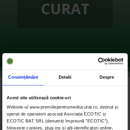
CURAT
Consimțământ
Detalii
Despre
Grădinița ECO
Acest site utilizează cookie-uri
de
Ecotic
|
oct. 11, 2021
|
2019
,
Instituții publice
|
0
Website-ul www.premiilepentrumediucurat.ro, deținut și
comentarii
operat de operatorii asociați Asociația ECOTIC și
ECOTIC BAT SRL (denumiți împreună ”ECOTIC”),
folosește cookies, plug-ins și alți identificatori online,