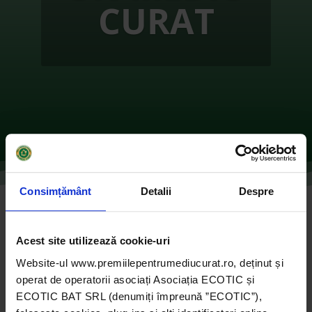
CURAT
Consimțământ
Detalii
Despre
„La pedale prin lumea dinozaurilor” –
HUNEDOARA
Acest site utilizează cookie-uri
de
Ecotic
|
oct. 27, 2021
|
2016
,
Instituții publice
|
0
Website-ul www.premiilepentrumediucurat.ro, deținut și
comentarii
operat de operatorii asociați Asociația ECOTIC și
ECOTIC BAT SRL (denumiți împreună ”ECOTIC”),