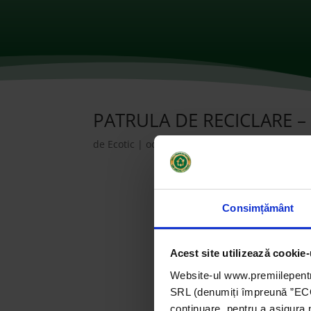
PATRULA DE RECICLARE –
de
Ecotic
|
oct. 27, 2021
|
2016
,
Instituții de 
Consimțământ
Acest site utilizează cookie-
Website-ul www.premiilepentr
SRL (denumiți împreună ”ECOTI
continuare, pentru a asigura 