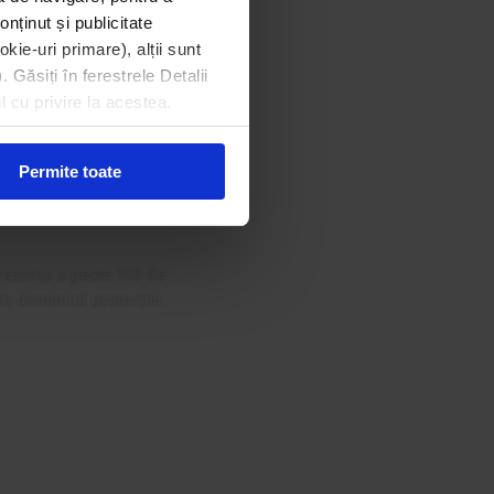
onținut și publicitate
kie-uri primare), alții sunt
. Găsiți în ferestrele Detalii
din Gala
l cu privire la acestea.
 Curat
Permite toate
rezența a peste 100 de
 în domeniul protecției