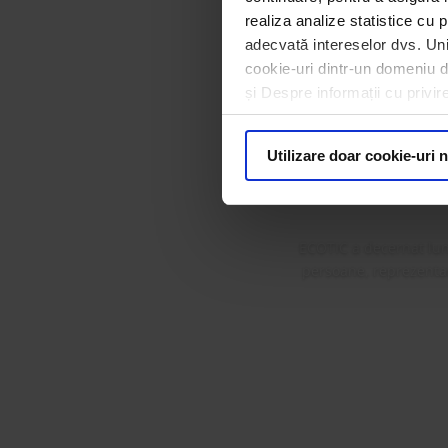
realiza analize statistice cu p
adecvată intereselor dvs. Unii
cookie-uri dintr-un domeniu dif
ECOTIC 
și Despre informații cu privir
Premi
Utilizare doar cookie-uri 
ECOTIC a decernat lun
persoane, reprezentanț