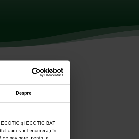
Despre
ația ECOTIC și ECOTIC BAT
stfel cum sunt enumerați în
ă de navigare, pentru a