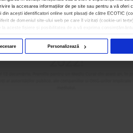
rivire la accesarea informațiilor de pe site sau pentru a vă oferi c
 din acești identificatori online sunt plasați de către ECOTIC (coo
erit de domeniul site-ului web pe care îl vizitați (cookie-uri terțe)
a premiat câștigătorii 
e la aceste fișiere și posibilitatea de a vă exprima consimțământu
ilor pentru un Mediu
necesare
Personalizează
2022!
i 12 decembrie, Premiile pentru un Mediu Curat din acest an, în p
i ai autorităților publice, ale companiilor și ONG-urilor implicate
mediului.
Mai mult