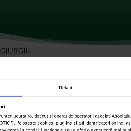
 GIURGIU
învățământ
|
0 comentarii
Detalii
uri
umediucurat.ro, deținut și operat de operatorii asociați Asoci
C”), folosește cookies, plug-ins și alți identificatori online, a
navigarea în condiții funcționale sau a oferi o experiență mai bun