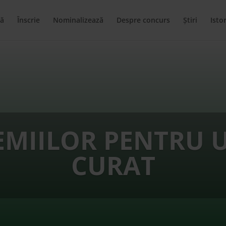
ă
Înscrie
Nominalizează
Despre concurs
Știri
Istor
EMIILOR PENTRU 
CURAT