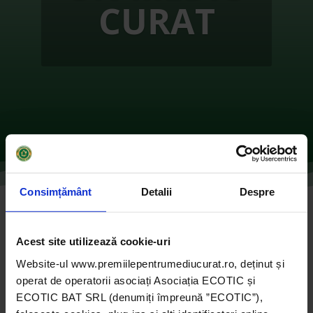
CURAT
Consimțământ
Detalii
Despre
Popularea cu păstrăv indigen a apelor de
munte din Parcul Natural Putna-Vrancea
Acest site utilizează cookie-uri
de
Ecotic
|
oct. 28, 2021
|
2019
,
Instituții publice
|
0
Website-ul www.premiilepentrumediucurat.ro, deținut și
comentarii
operat de operatorii asociați Asociația ECOTIC și
ECOTIC BAT SRL (denumiți împreună ”ECOTIC”),