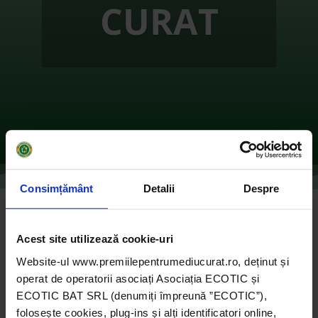
CURAT
Consimțământ
Detalii
Despre
Protejam natura. Colectam selectiv
Acest site utilizează cookie-uri
de
Ecotic
|
oct. 28, 2021
|
2017
,
Companii
|
0
Website-ul www.premiilepentrumediucurat.ro, deținut și
comentarii
operat de operatorii asociați Asociația ECOTIC și
ECOTIC BAT SRL (denumiți împreună ”ECOTIC”),
folosește cookies, plug-ins și alți identificatori online,