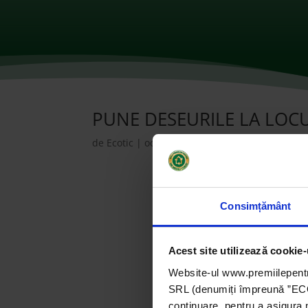
PUNE DESEURILE LA LOCU
de
Ecotic
|
oct. 28, 2021
|
2019
,
Companii
|
0 
Consimțământ
Acest site utilizează cookie-
Website-ul www.premiilepentr
SRL (denumiți împreună ”ECOTI
continuare, pentru a asigura 