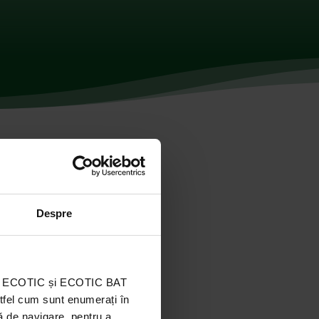
Despre
ația ECOTIC și ECOTIC BAT
stfel cum sunt enumerați în
ă de navigare, pentru a