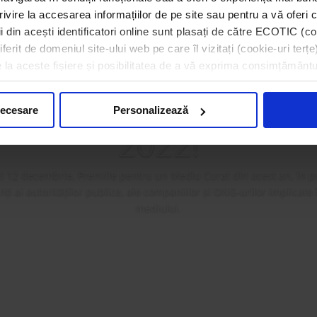
rivire la accesarea informațiilor de pe site sau pentru a vă oferi c
 din acești identificatori online sunt plasați de către ECOTIC (coo
erit de domeniul site-ului web pe care îl vizitați (cookie-uri terțe)
a premiat câștigătorii 
e la aceste fișiere și posibilitatea de a vă exprima consimțământu
ilor pentru un Mediu
necesare
Personalizează
2022!
i 12 decembrie, Premiile pentru un Mediu Curat din acest an, în p
i ai autorităților publice, ale companiilor și ONG-urilor implicate
mediului.
Mai mult