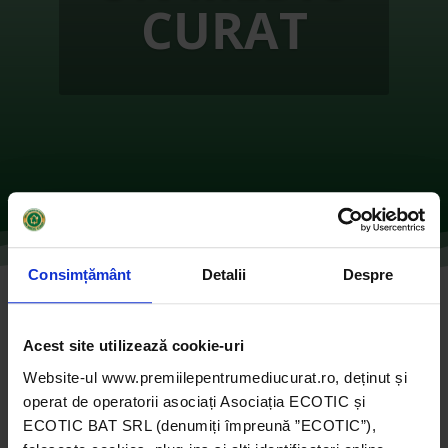
CURAT
Consimțământ
Detalii
Despre
Reciclare creativă – Un tânăr educat, un
mediu mai curat
Acest site utilizează cookie-uri
de
Ecotic
|
oct. 28, 2021
|
2017
,
Instituții de
Website-ul www.premiilepentrumediucurat.ro, deținut și
învățământ
|
0 comentarii
operat de operatorii asociați Asociația ECOTIC și
ECOTIC BAT SRL (denumiți împreună ”ECOTIC”),