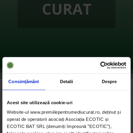
CURAT
Consimțământ
Detalii
Despre
TINERI PENTRU ROMANIA(SCUTII
BELGIENI) – BUZĂU
Acest site utilizează cookie-uri
de
Ecotic
|
oct. 27, 2021
|
2016
,
Instituții publice
|
0
Website-ul www.premiilepentrumediucurat.ro, deținut și
comentarii
operat de operatorii asociați Asociația ECOTIC și
ECOTIC BAT SRL (denumiți împreună ”ECOTIC”),