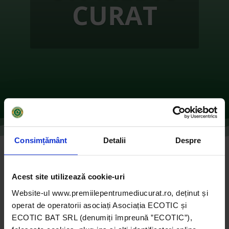
CURAT
Consimțământ
Detalii
Despre
3REUSE – CREATIVE USE OF WASTE FOR A
CIRCULAR ECONOMY
Acest site utilizează cookie-uri
de
Ecotic
|
oct. 11, 2021
|
2018
,
ONG-uri
|
0
Website-ul www.premiilepentrumediucurat.ro, deținut și
comentarii
operat de operatorii asociați Asociația ECOTIC și
ECOTIC BAT SRL (denumiți împreună ”ECOTIC”),