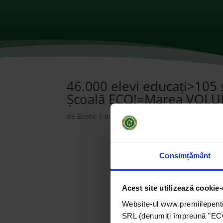
46.000 elevi educați>105 
Școală ECO!=Marea VOLUN
de
Ecotic
|
oct. 8, 2021
|
2019
,
ONG-uri
|
0 co
Consimțământ
Acest site utilizează cookie-
Website-ul www.premiilepentr
SRL (denumiți împreună ”ECOTI