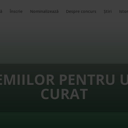
ă
Înscrie
Nominalizează
Despre concurs
Știri
Istor
EMIILOR PENTRU 
CURAT