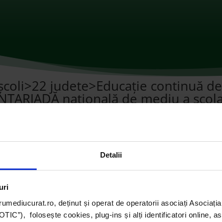
școli>22 judete>Educație continuă d
TARIADĂ națională de mediu a școlar
mentarii
Detalii
uri
umediucurat.ro, deținut și operat de operatorii asociați Asoci
C”), folosește cookies, plug-ins și alți identificatori online, a