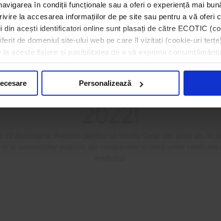
navigarea în condiții funcționale sau a oferi o experiență mai bun
rivire la accesarea informațiilor de pe site sau pentru a vă oferi c
 din acești identificatori online sunt plasați de către ECOTIC (coo
erit de domeniul site-ului web pe care îl vizitați (cookie-uri terțe)
e la aceste fișiere și posibilitatea de a vă exprima consimțământu
a premiat câștigătorii 
ilor pentru un Mediu
necesare
Personalizează
2022!
i 12 decembrie, Premiile pentru un Mediu Curat din acest an, în p
i ai autorităților publice, ale companiilor și ONG-urilor implicate
mediului.
Mai mult