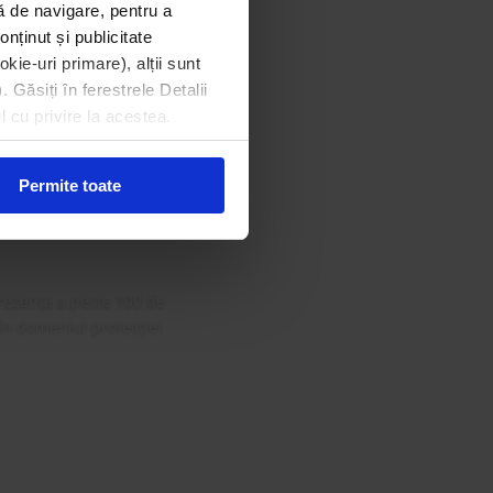
ă de navigare, pentru a
onținut și publicitate
kie-uri primare), alții sunt
. Găsiți în ferestrele Detalii
l cu privire la acestea.
din Gala
 Curat
Permite toate
rezența a peste 100 de
 în domeniul protecției