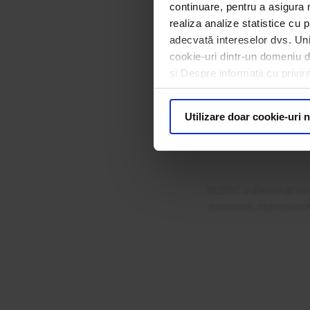
continuare, pentru a asigura 
realiza analize statistice cu p
adecvată intereselor dvs. Unii
cookie-uri dintr-un domeniu dif
și Despre informații cu privir
ECOTIC 
Premi
Utilizare doar cookie-uri 
ECOTIC a decernat lun
persoane, reprezentanț