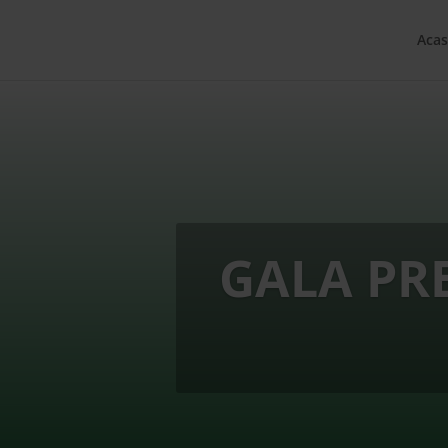
Acas
GALA PR