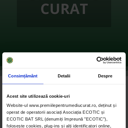
CURAT
Consimțământ
Detalii
Despre
Acoperisul Verde
Acest site utilizează cookie-uri
de
Ecotic
|
oct. 8, 2021
|
2019
,
ONG-uri
|
0
Website-ul www.premiilepentrumediucurat.ro, deținut și
comentarii
operat de operatorii asociați Asociația ECOTIC și
ECOTIC BAT SRL (denumiți împreună ”ECOTIC”),
folosește cookies, plug-ins și alți identificatori online,