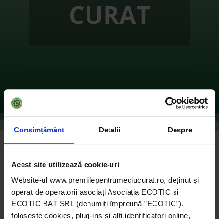
CURAT
Consimțământ
Detalii
Despre
AirAlert – BUCUREȘTI
Acest site utilizează cookie-uri
de
Ecotic
|
oct. 27, 2021
|
2016
,
ONG-uri
|
0
Website-ul www.premiilepentrumediucurat.ro, deținut și
comentarii
operat de operatorii asociați Asociația ECOTIC și
ECOTIC BAT SRL (denumiți împreună ”ECOTIC”),
folosește cookies, plug-ins și alți identificatori online,