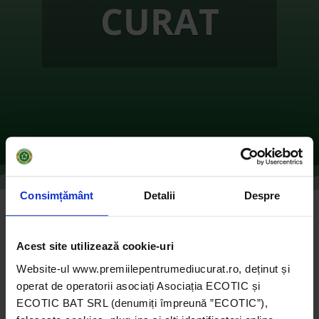
CURAT
Consimțământ
Detalii
Despre
Educație în Geoparc cu Andi Andezit –
HUNEDOARA
Acest site utilizează cookie-uri
de
Ecotic
|
oct. 26, 2021
|
2016
,
ONG-uri
|
0
Website-ul www.premiilepentrumediucurat.ro, deținut și
comentarii
operat de operatorii asociați Asociația ECOTIC și
ECOTIC BAT SRL (denumiți împreună ”ECOTIC”),