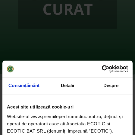
CURAT
Consimțământ
Detalii
Despre
Expomix EducArtS – Expozitii Educative
pentru Sustenabilitate prin Arte
sustenabile – BUCUREȘTI
Acest site utilizează cookie-uri
de
Ecotic
|
oct. 27, 2021
|
2016
,
ONG-uri
|
0
Website-ul www.premiilepentrumediucurat.ro, deținut și
comentarii
operat de operatorii asociați Asociația ECOTIC și
ECOTIC BAT SRL (denumiți împreună ”ECOTIC”),