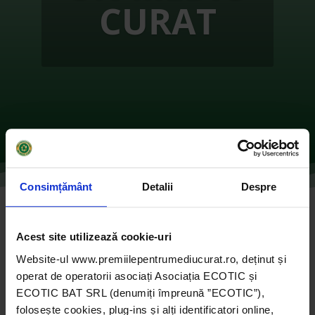
CURAT
Consimțământ
Detalii
Despre
GRĂDINA VERDE INMIRESMATĂ
Acest site utilizează cookie-uri
de
Ecotic
|
oct. 13, 2021
|
2017
,
ONG-uri
|
0
Website-ul www.premiilepentrumediucurat.ro, deținut și
comentarii
operat de operatorii asociați Asociația ECOTIC și
ECOTIC BAT SRL (denumiți împreună ”ECOTIC”),
folosește cookies, plug-ins și alți identificatori online,