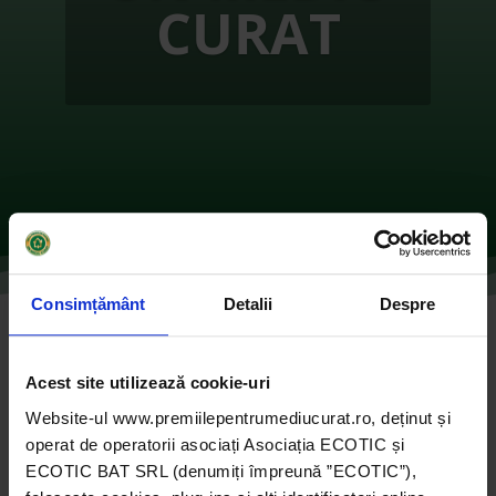
CURAT
Consimțământ
Detalii
Despre
Instalarea primelor containere de donații
de haine din Județul Galați
Acest site utilizează cookie-uri
de
Ecotic
|
oct. 27, 2021
|
2016
,
ONG-uri
|
0
Website-ul www.premiilepentrumediucurat.ro, deținut și
comentarii
operat de operatorii asociați Asociația ECOTIC și
ECOTIC BAT SRL (denumiți împreună ”ECOTIC”),