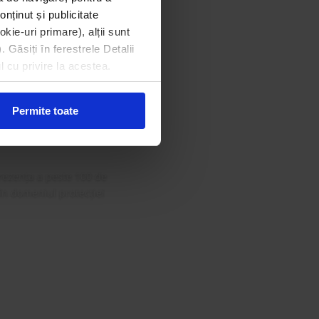
onținut și publicitate
kie-uri primare), alții sunt
. Găsiți în ferestrele Detalii
din Gala
l cu privire la acestea.
 Curat
Permite toate
rezența a peste 100 de
 în domeniul protecției