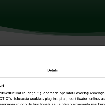
omentarii
Detalii
uri
umediucurat.ro, deținut și operat de operatorii asociați Asoci
C”), folosește cookies, plug-ins și alți identificatori online, a
navigarea în condiții funcționale sau a oferi o experiență mai bun