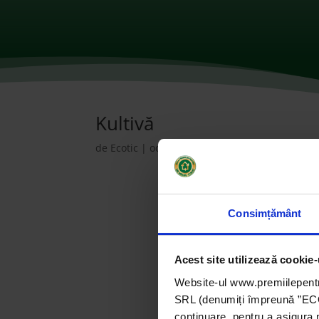
Kultivă
de
Ecotic
|
oct. 15, 2021
|
2017
,
ONG-uri
|
0 c
Consimțământ
Acest site utilizează cookie-
Website-ul www.premiilepentr
SRL (denumiți împreună ”ECOTI
continuare, pentru a asigura 