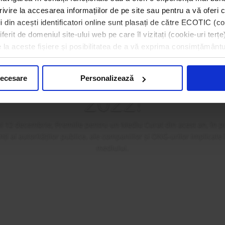
rivire la accesarea informațiilor de pe site sau pentru a vă oferi c
 din acești identificatori online sunt plasați de către ECOTIC (coo
erit de domeniul site-ului web pe care îl vizitați (cookie-uri terțe)
a premiat câștigătorii 
e la aceste fișiere și posibilitatea de a vă exprima consimțământu
ilor pentru un Mediu
necesare
Personalizează
2022!
i 12 decembrie, Premiile pentru un Mediu Curat din acest an, în p
i ai autorităților publice, ale companiilor și ONG-urilor implicate
mediului.
Mai mult