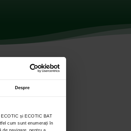
Despre
ația ECOTIC și ECOTIC BAT
stfel cum sunt enumerați în
ă de navigare, pentru a