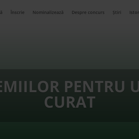
ă
Înscrie
Nominalizează
Despre concurs
Știri
Istor
EMIILOR PENTRU 
CURAT