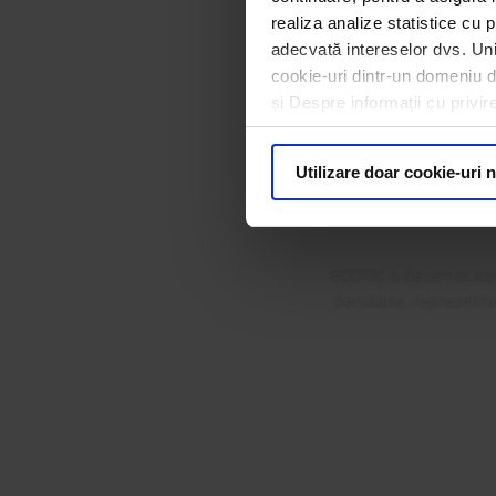
realiza analize statistice cu p
adecvată intereselor dvs. Unii
cookie-uri dintr-un domeniu dif
ECOTIC 
și Despre informații cu privir
Premi
Utilizare doar cookie-uri 
ECOTIC a decernat lun
persoane, reprezentanț