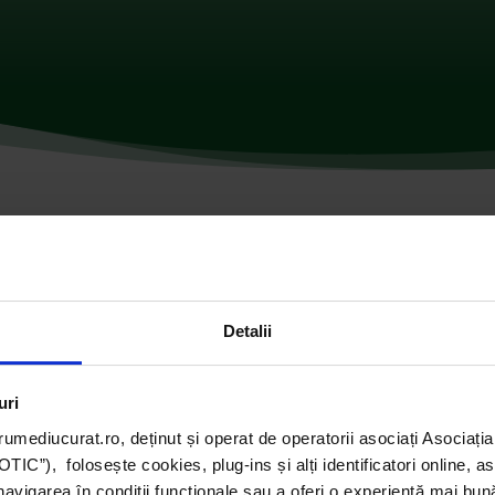
omentarii
Detalii
uri
umediucurat.ro, deținut și operat de operatorii asociați Asoci
C”), folosește cookies, plug-ins și alți identificatori online, a
navigarea în condiții funcționale sau a oferi o experiență mai bun