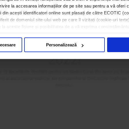
rivire la accesarea informațiilor de pe site sau pentru a vă oferi c
 din acești identificatori online sunt plasați de către ECOTIC (coo
erit de domeniul site-ului web pe care îl vizitați (cookie-uri terțe)
a premiat câștigătorii 
e la aceste fișiere și posibilitatea de a vă exprima consimțământu
ilor pentru un Mediu
necesare
Personalizează
2022!
i 12 decembrie, Premiile pentru un Mediu Curat din acest an, în p
i ai autorităților publice, ale companiilor și ONG-urilor implicate
mediului.
Mai mult