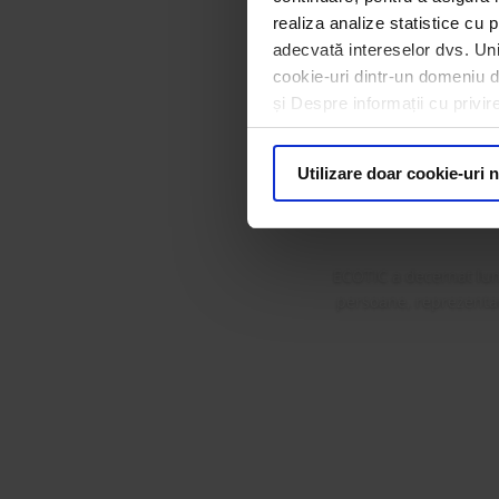
realiza analize statistice cu p
adecvată intereselor dvs. Unii
cookie-uri dintr-un domeniu dif
ECOTIC 
și Despre informații cu privir
Premi
Utilizare doar cookie-uri 
ECOTIC a decernat lun
persoane, reprezentanț