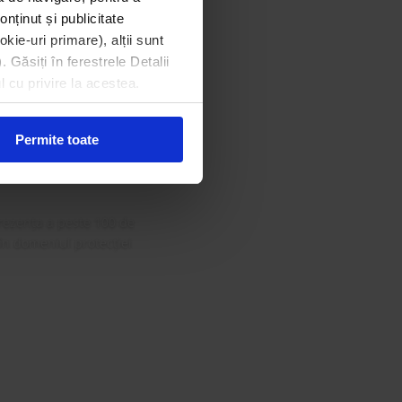
onținut și publicitate
kie-uri primare), alții sunt
. Găsiți în ferestrele Detalii
din Gala
l cu privire la acestea.
 Curat
Permite toate
rezența a peste 100 de
 în domeniul protecției