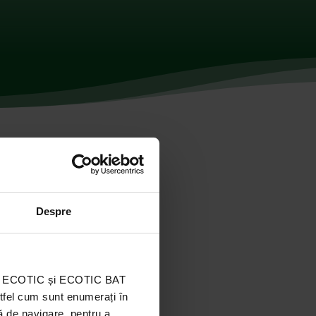
Despre
ația ECOTIC și ECOTIC BAT
stfel cum sunt enumerați în
ă de navigare, pentru a