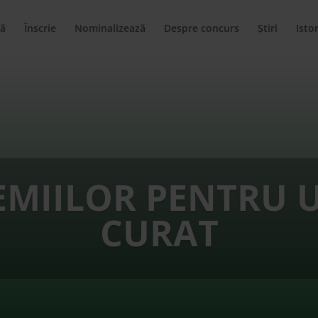
ă
Înscrie
Nominalizează
Despre concurs
Știri
Istor
EMIILOR PENTRU 
CURAT