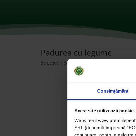
Padurea cu legume
de
Ecotic
|
oct. 12, 2021
|
2017
,
ONG-uri
|
0 c
Consimțământ
Acest site utilizează cookie-
Website-ul www.premiilepentr
SRL (denumiți împreună ”ECOTI
continuare, pentru a asigura 