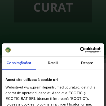
CURAT
Consimțământ
Detalii
Despre
Petroşani – oraş ecologic
Acest site utilizează cookie-uri
de
Ecotic
|
oct. 28, 2021
|
2017
,
ONG-uri
|
0
Website-ul www.premiilepentrumediucurat.ro, deținut și
comentarii
operat de operatorii asociați Asociația ECOTIC și
ECOTIC BAT SRL (denumiți împreună ”ECOTIC”),
folosește cookies, plug-ins și alți identificatori online,