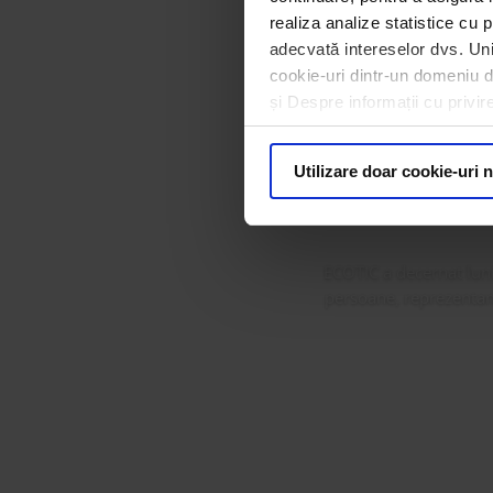
realiza analize statistice cu p
adecvată intereselor dvs. Unii
cookie-uri dintr-un domeniu dif
ECOTIC 
și Despre informații cu privir
Premi
Utilizare doar cookie-uri 
ECOTIC a decernat luni
persoane, reprezentanț