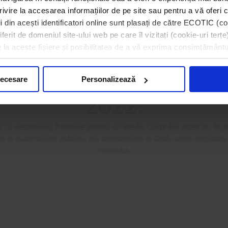
rivire la accesarea informațiilor de pe site sau pentru a vă oferi c
 din acești identificatori online sunt plasați de către ECOTIC (coo
erit de domeniul site-ului web pe care îl vizitați (cookie-uri terțe)
a premiat câștigătorii 
e la aceste fișiere și posibilitatea de a vă exprima consimțământu
ilor pentru un Mediu
necesare
Personalizează
2022!
 12 decembrie, Premiile pentru un Mediu Curat din acest an, în p
i ai autorităților publice, ale companiilor și ONG-urilor implicate
mediului.
Mai mult