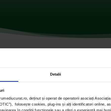
omentarii
Detalii
uri
umediucurat.ro, deținut și operat de operatorii asociați Asoci
C”), folosește cookies, plug-ins și alți identificatori online, a
navigarea în condiții funcționale sau a oferi o experiență mai bun