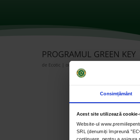
PROGRAMUL GREEN KEY
de
Ecotic
|
oct. 11, 2021
|
2018
,
ONG-uri
|
0 c
Consimțământ
Acest site utilizează cookie-
Website-ul www.premiilepentr
SRL (denumiți împreună ”ECOTI
continuare, pentru a asigura 