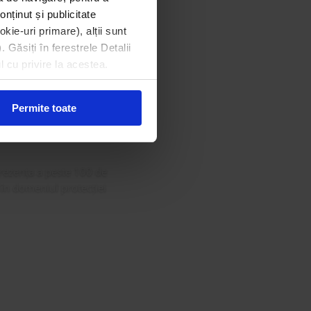
onținut și publicitate
kie-uri primare), alții sunt
. Găsiți în ferestrele Detalii
din Gala
l cu privire la acestea.
 Curat
Permite toate
rezența a peste 100 de
 în domeniul protecției