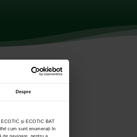
Despre
ația ECOTIC și ECOTIC BAT
stfel cum sunt enumerați în
ă de navigare, pentru a