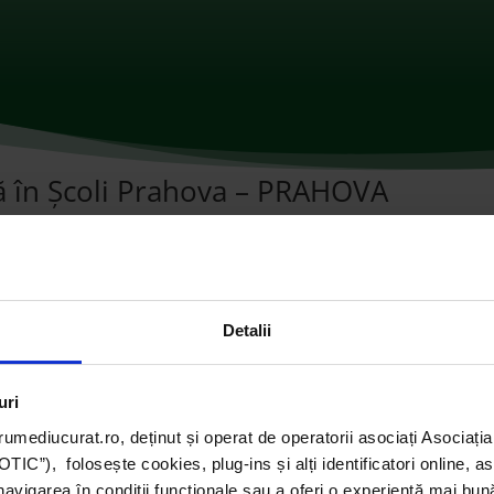
că în Școli Prahova – PRAHOVA
omentarii
Detalii
uri
umediucurat.ro, deținut și operat de operatorii asociați Asoci
C”), folosește cookies, plug-ins și alți identificatori online, a
navigarea în condiții funcționale sau a oferi o experiență mai bun