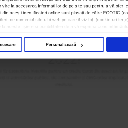
rivire la accesarea informațiilor de pe site sau pentru a vă oferi c
 din acești identificatori online sunt plasați de către ECOTIC (coo
erit de domeniul site-ului web pe care îl vizitați (cookie-uri terțe)
a premiat câștigătorii 
e la aceste fișiere și posibilitatea de a vă exprima consimțământu
ilor pentru un Mediu
necesare
Personalizează
2022!
i 12 decembrie, Premiile pentru un Mediu Curat din acest an, în p
i ai autorităților publice, ale companiilor și ONG-urilor implicate
mediului.
Mai mult