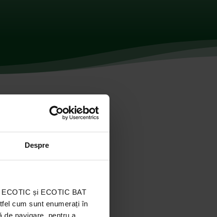
Despre
ația ECOTIC și ECOTIC BAT
stfel cum sunt enumerați în
ă de navigare, pentru a