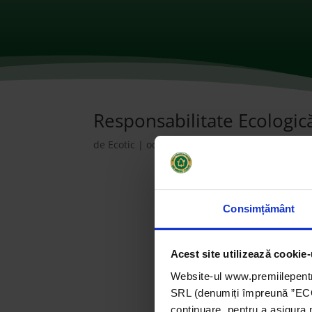
Responsabilitate Ecologi
de
Ecotic
|
oct. 28, 2021
|
2015
,
ONG-uri
|
0 c
Consimțământ
Acest site utilizează cookie-
Website-ul www.premiilepentr
SRL (denumiți împreună ”ECOTI
continuare, pentru a asigura 