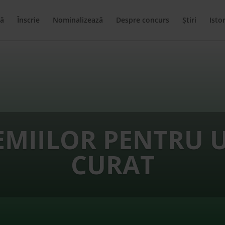
ă
Înscrie
Nominalizează
Despre concurs
Știri
Istor
EMIILOR PENTRU 
CURAT