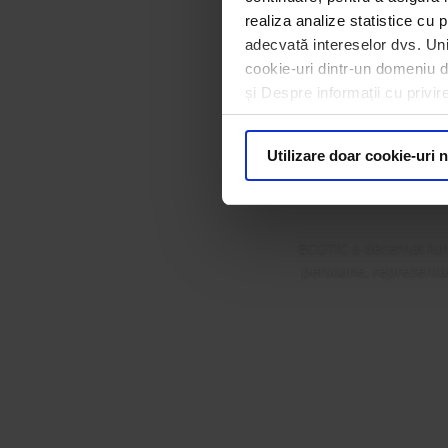
realiza analize statistice cu p
adecvată intereselor dvs. Unii
cookie-uri dintr-un domeniu dif
ECOTIC 
și Despre informații cu privir
Premi
Utilizare doar cookie-uri 
ECOTIC a decernat lun
persoane, reprezentanț