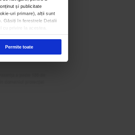
onținut și publicitate
kie-uri primare), alții sunt
. Găsiți în ferestrele Detalii
din Gala
l cu privire la acestea.
 Curat
Permite toate
rezența a peste 100 de
 în domeniul protecției