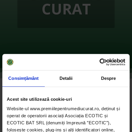
CURAT
Consimțământ
Detalii
Despre
Salvati vrabiutele – GALAȚI
Acest site utilizează cookie-uri
de
Ecotic
|
oct. 27, 2021
|
2016
,
ONG-uri
|
0
Website-ul www.premiilepentrumediucurat.ro, deținut și
comentarii
operat de operatorii asociați Asociația ECOTIC și
ECOTIC BAT SRL (denumiți împreună ”ECOTIC”),
folosește cookies, plug-ins și alți identificatori online,