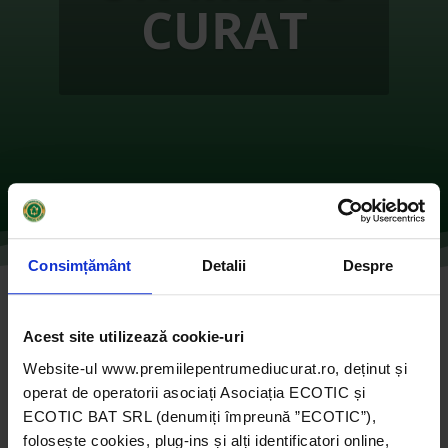
CURAT
Consimțământ
Detalii
Despre
ŞCOALA CURAJULUI 2017
Acest site utilizează cookie-uri
de
Ecotic
|
oct. 28, 2021
|
2017
,
ONG-uri
|
0
Website-ul www.premiilepentrumediucurat.ro, deținut și
comentarii
operat de operatorii asociați Asociația ECOTIC și
ECOTIC BAT SRL (denumiți împreună ”ECOTIC”),
folosește cookies, plug-ins și alți identificatori online,