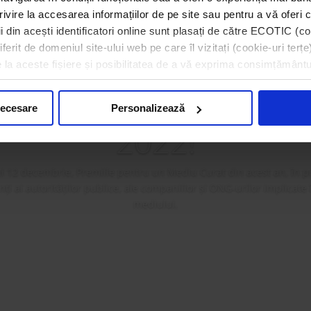
rivire la accesarea informațiilor de pe site sau pentru a vă oferi c
 din acești identificatori online sunt plasați de către ECOTIC (coo
erit de domeniul site-ului web pe care îl vizitați (cookie-uri terțe)
a premiat câștigătorii 
e la aceste fișiere și posibilitatea de a vă exprima consimțământu
ilor pentru un Mediu
necesare
Personalizează
2022!
i 12 decembrie, Premiile pentru un Mediu Curat din acest an, în p
i ai autorităților publice, ale companiilor și ONG-urilor implicate
mediului.
Mai mult