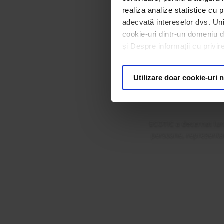
realiza analize statistice cu p
adecvată intereselor dvs. Unii
cookie-uri dintr-un domeniu dif
ECOTIC 
și Despre informații cu privir
Premi
Utilizare doar cookie-uri 
ECOTIC a decernat lun
persoane, reprezentanț