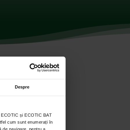
Despre
ația ECOTIC și ECOTIC BAT
stfel cum sunt enumerați în
ă de navigare, pentru a