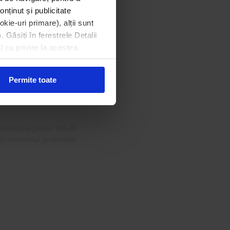
onținut și publicitate
kie-uri primare), alții sunt
. Găsiți în ferestrele Detalii
din Gala
l cu privire la acestea.
 Curat
Permite toate
rezența a peste 100 de
 în domeniul protecției