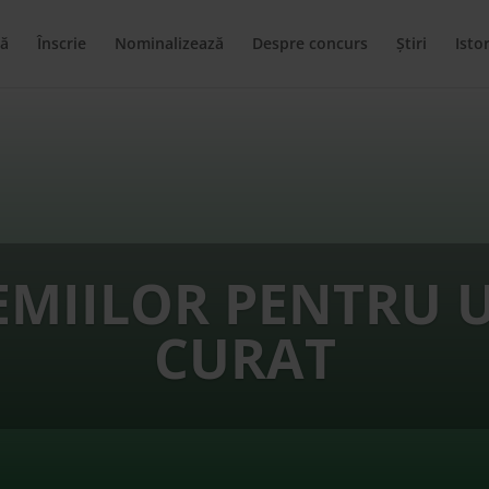
ă
Înscrie
Nominalizează
Despre concurs
Știri
Istor
EMIILOR PENTRU 
CURAT