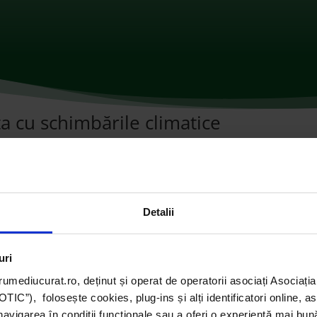
a cu schimbările climatice
omentarii
Detalii
uri
umediucurat.ro, deținut și operat de operatorii asociați Asoci
C”), folosește cookies, plug-ins și alți identificatori online, a
navigarea în condiții funcționale sau a oferi o experiență mai bun