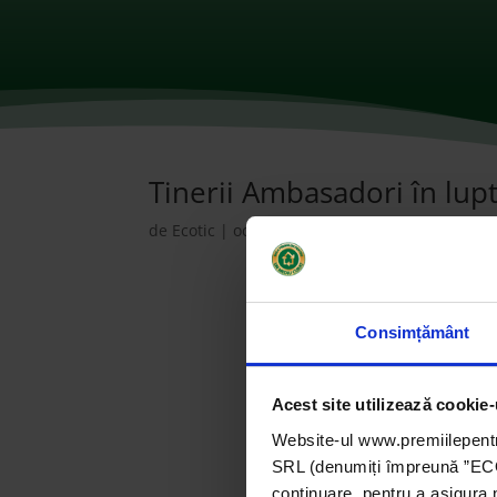
Tinerii Ambasadori în lupt
de
Ecotic
|
oct. 28, 2021
|
2014
,
ONG-uri
|
0 c
Consimțământ
Acest site utilizează cookie-
Website-ul www.premiilepentr
SRL (denumiți împreună ”ECOTI
continuare, pentru a asigura 