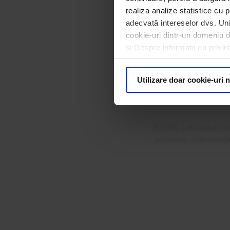
realiza analize statistice cu p
adecvată intereselor dvs. Unii
cookie-uri dintr-un domeniu dif
ECOTIC 
și Despre informații cu privir
Premi
Utilizare doar cookie-uri 
ECOTIC a decernat lun
persoane, reprezentanț