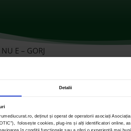
 NU E – GORJ
omentarii
Detalii
uri
umediucurat.ro, deținut și operat de operatorii asociați Asoci
C”), folosește cookies, plug-ins și alți identificatori online, a
navigarea în condiții funcționale sau a oferi o experiență mai bun