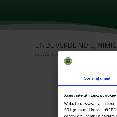
UNDE VERDE NU E, NIMIC
de
Ecotic
|
oct. 28, 2021
|
2016
,
ONG-uri
|
0 c
Consimțământ
Acest site utilizează cookie-
Website-ul www.premiilepentr
SRL (denumiți împreună ”ECOTI
continuare, pentru a asigura 