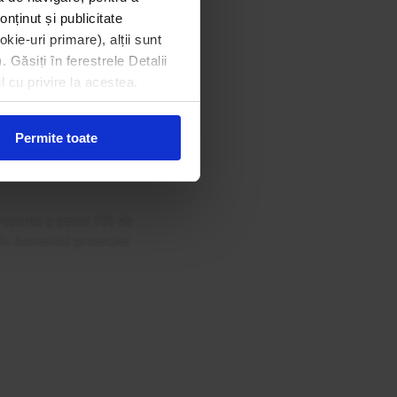
onținut și publicitate
kie-uri primare), alții sunt
. Găsiți în ferestrele Detalii
din Gala
l cu privire la acestea.
 Curat
Permite toate
rezența a peste 100 de
 în domeniul protecției