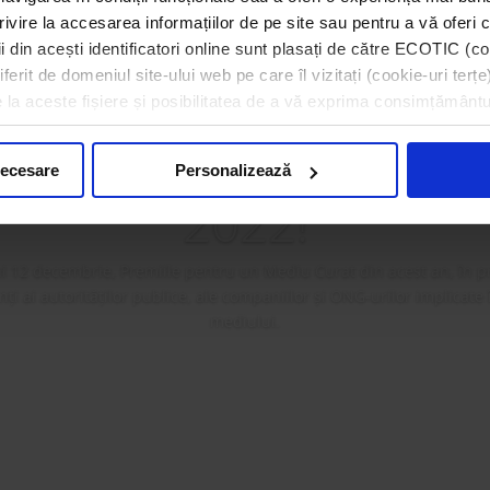
rivire la accesarea informațiilor de pe site sau pentru a vă oferi c
 din acești identificatori online sunt plasați de către ECOTIC (coo
erit de domeniul site-ului web pe care îl vizitați (cookie-uri terțe)
a premiat câștigătorii 
e la aceste fișiere și posibilitatea de a vă exprima consimțământu
ilor pentru un Mediu
necesare
Personalizează
2022!
i 12 decembrie, Premiile pentru un Mediu Curat din acest an, în p
i ai autorităților publice, ale companiilor și ONG-urilor implicate
mediului.
Mai mult