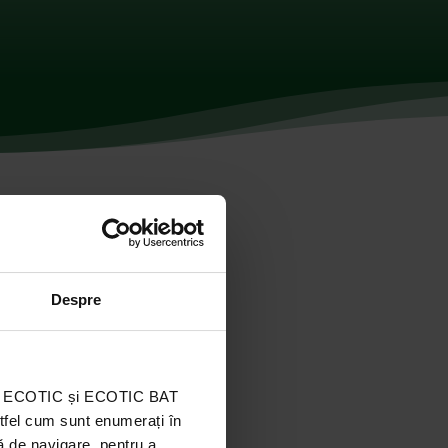
Despre
ația ECOTIC și ECOTIC BAT
stfel cum sunt enumerați în
ă de navigare, pentru a