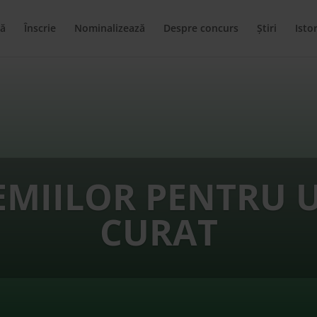
ă
Înscrie
Nominalizează
Despre concurs
Știri
Istor
EMIILOR PENTRU 
CURAT