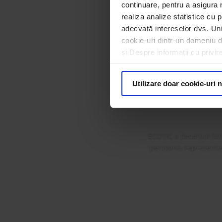
continuare, pentru a asigura 
realiza analize statistice cu p
adecvată intereselor dvs. Unii
cookie-uri dintr-un domeniu dif
și Despre informații cu privir
ECOTIC 
Premi
Utilizare doar cookie-uri 
ECOTIC a decernat lun
persoane, reprezentanț