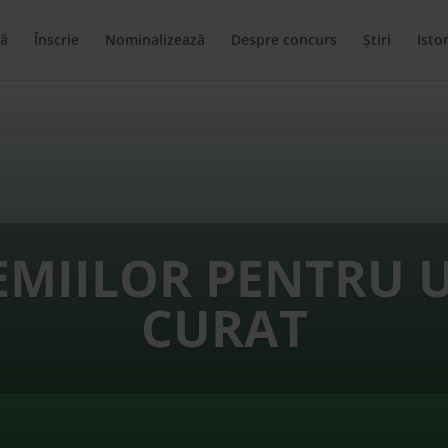
ă
Înscrie
Nominalizează
Despre concurs
Știri
Istor
EMIILOR PENTRU 
CURAT