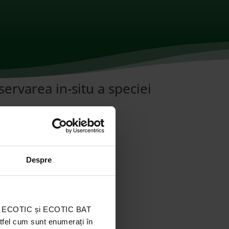
rvarea in-situ a speciei
Despre
ația ECOTIC și ECOTIC BAT
stfel cum sunt enumerați în