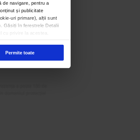
ă de navigare, pentru a
onținut și publicitate
kie-uri primare), alții sunt
. Găsiți în ferestrele Detalii
l cu privire la acestea.
din Gala
 Curat
Permite toate
rezența a peste 100 de
 în domeniul protecției