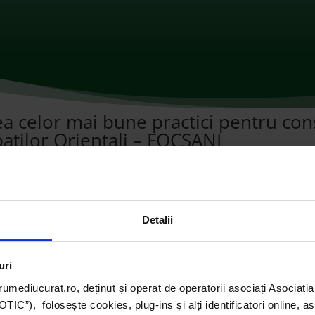
celor mai bune practici pentru conse
patilor Orientali – FOCȘANI
omentarii
Detalii
uri
umediucurat.ro, deținut și operat de operatorii asociați Asoci
C”), folosește cookies, plug-ins și alți identificatori online, a