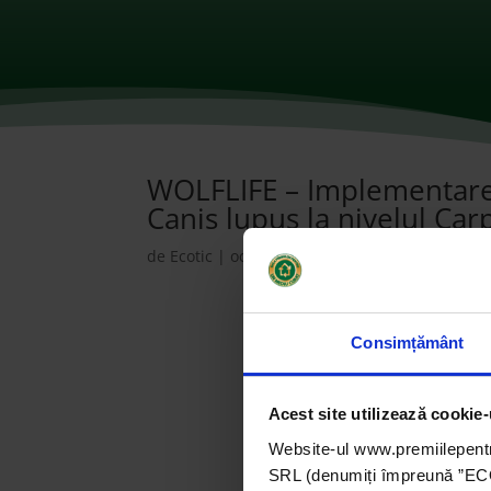
WOLFLIFE – Implementarea 
Canis lupus la nivelul Car
de
Ecotic
|
oct. 28, 2021
|
2016
,
ONG-uri
|
0 c
Consimțământ
Acest site utilizează cookie-
Website-ul www.premiilepentr
SRL (denumiți împreună ”ECOTI