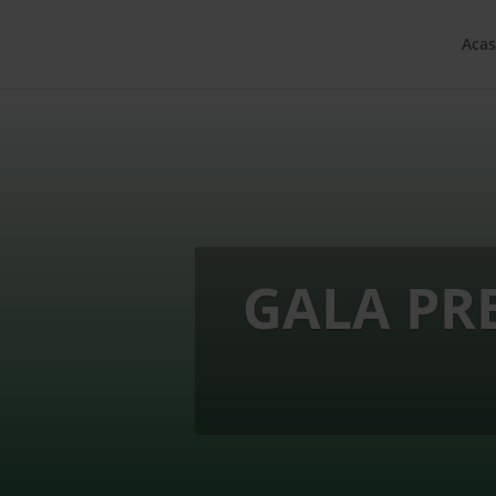
Acas
GALA PR