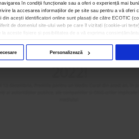
navigarea în condiții funcționale sau a oferi o experiență mai bun
rivire la accesarea informațiilor de pe site sau pentru a vă oferi c
 din acești identificatori online sunt plasați de către ECOTIC (coo
erit de domeniul site-ului web pe care îl vizitați (cookie-uri terțe)
e la aceste fișiere și posibilitatea de a vă exprima consimțământu
a premiat câștigătorii 
ilor pentru un Mediu
necesare
Personalizează
2022!
i 12 decembrie, Premiile pentru un Mediu Curat din acest an, în p
i ai autorităților publice, ale companiilor și ONG-urilor implicate
mediului.
Mai mult